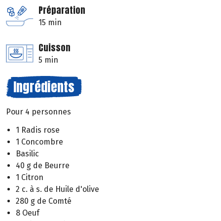
Préparation
15 min
Cuisson
5 min
Ingrédients
Pour 4 personnes
1 Radis rose
1 Concombre
Basilic
40 g de Beurre
1 Citron
2 c. à s. de Huile d'olive
280 g de Comté
8 Oeuf