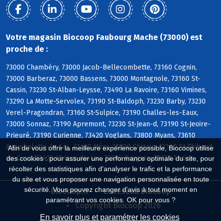
Votre magasin Biocoop Faubourg Mache (73000) est
proche de :
73000 Chambéry, 73000 Jacob-Bellecombette, 73160 Cognin,
73000 Barberaz, 73000 Bassens, 73000 Montagnole, 73160 St-
Cassin, 73230 St-Alban-Leysse, 73490 La Ravoire, 73160 Vimines,
73290 La Motte-Servolex, 73190 St-Baldoph, 73230 Barby, 73230
Verel-Pragondran, 73160 St-Sulpice, 73190 Challes-les-Eaux,
73000 Sonnaz, 73190 Apremont, 73230 St-Jean-d, 73190 St-Jeoire-
Prieuré, 73190 Curienne, 73420 Voglans, 73800 Myans, 73610
Aiguebelette-le-Lac, 73420 Méry, 73800 Chignin, 73160 St-Thibaud-
Afin de vous offrir la meilleure expérience possible, Biocoop utilise
de-Couz, 73420 Viviers-du-Lac, 73190 Puygros, 73230 Thoiry
des cookies : pour assurer une performance optimale du site, pour
récolter des statistiques afin d'analyser le trafic et la performance
du site et vous proposer une navigation personnalisée en toute
sécurité. Vous pouvez changer d'avis à tout moment en
Biocoop.fr
Le réseau Biocoop
paramétrant vos cookies. OK pour vous ?
Copyright Biocoop 2026
En savoir plus et paramétrer les cookies