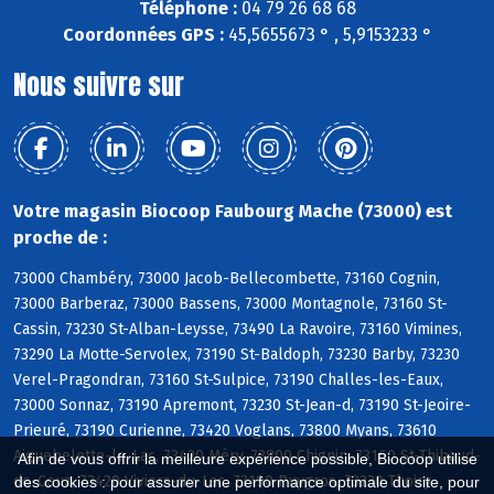
Téléphone :
04 79 26 68 68
Coordonnées GPS :
45,5655673 ° , 5,9153233 °
Nous suivre sur
Votre magasin Biocoop Faubourg Mache (73000) est
proche de :
73000 Chambéry, 73000 Jacob-Bellecombette, 73160 Cognin,
73000 Barberaz, 73000 Bassens, 73000 Montagnole, 73160 St-
Cassin, 73230 St-Alban-Leysse, 73490 La Ravoire, 73160 Vimines,
73290 La Motte-Servolex, 73190 St-Baldoph, 73230 Barby, 73230
Verel-Pragondran, 73160 St-Sulpice, 73190 Challes-les-Eaux,
73000 Sonnaz, 73190 Apremont, 73230 St-Jean-d, 73190 St-Jeoire-
Prieuré, 73190 Curienne, 73420 Voglans, 73800 Myans, 73610
Aiguebelette-le-Lac, 73420 Méry, 73800 Chignin, 73160 St-Thibaud-
Afin de vous offrir la meilleure expérience possible, Biocoop utilise
de-Couz, 73420 Viviers-du-Lac, 73190 Puygros, 73230 Thoiry
des cookies : pour assurer une performance optimale du site, pour