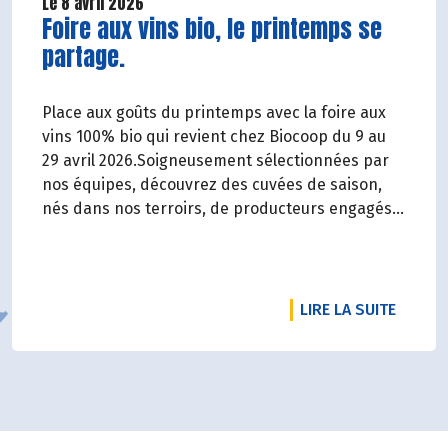
Le 8 avril 2026
Lire la suite de l'article
Foire aux vins bio, le printemps se
partage.
Place aux goûts du printemps avec la foire aux
vins 100% bio qui revient chez Biocoop du 9 au
29 avril 2026.Soigneusement sélectionnées par
nos équipes, découvrez des cuvées de saison,
nés dans nos terroirs, de producteurs engagés
et toujours dans le respect de l’environnement.
DE L'A
LIRE LA SUITE