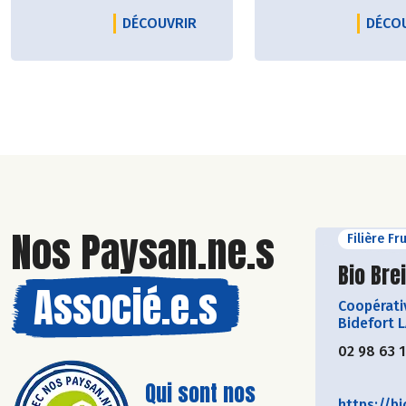
des savons doux et
la filière alimentai
LE PRODUCTEUR ALPAMAYA (120
DÉCOUVRIR
DÉCO
sensoriels, conçus avec
développée alors.
des ingrédients naturels
et respectueux de la
peau.
Nos Paysan.ne.s
Filière Fr
Découvr
Bio Bre
Associé.e.s
Coopérati
Bidefort 
02 98 63 
Qui sont nos
https://bi