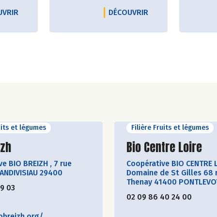
fumés
(produits marins
re, peu
 KM)
LE PRODUCTEUR ANANDA ET CIE (30 KM)
LE PRODUCTEUR AND
UVRIR
DÉCOUVRIR
ou poissons d’eau
douce
),
les terrines
(de
truite
fumée),
les magrets
fumés
ou encore
les foies
gras.
uits et légumes
Filière Fruits et légumes
ir le producteur
Découvrir le produ
izh
Bio Centre Loire
ve BIO BREIZH
,
7 rue
Coopérative BIO CENTRE 
LANDIVISIAU 29400
Domaine de St Gilles 68 
Thenay 41400 PONTLEVO
19 03
02 09 86 40 24 00
obreizh.org/