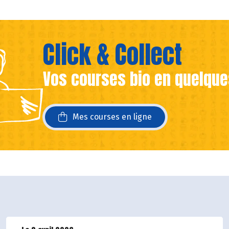
Click & Collect
Vos courses bio en quelque
ans une nouvelle fenêtre)
ans une nouvelle fenêtre)
Mes courses en ligne