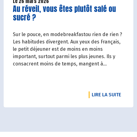
Le 26 mars 2026
Lire la suite de l'article
Au réveil, vous êtes plutôt salé ou
sucré ?
Sur le pouce, en modebreakfastou rien de rien ?
Les habitudes divergent. Aux yeux des Français,
le petit déjeuner est de moins en moins
important, surtout parmi les plus jeunes. Ils y
consacrent moins de temps, mangent à
l'extérieur ou pas du tout.
Véronique Bourfe-Rivière.
RTICLE FOIRE AUX VINS BIO, LE PRINTEMPS SE PARTAGE.
DE L'A
LIRE LA SUITE