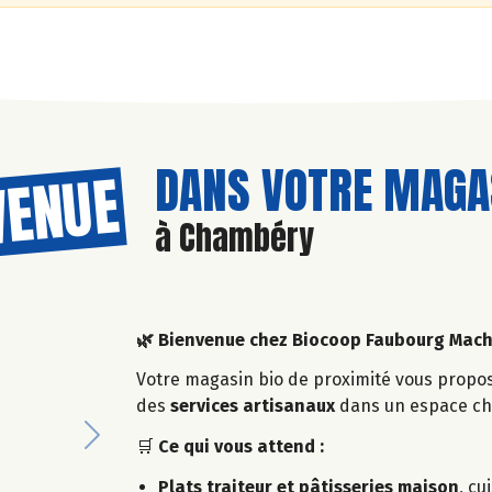
DANS VOTRE MAGAS
VENUE
à Chambéry
🌿
Bienvenue chez Biocoop Faubourg Maché
Votre magasin bio de proximité vous prop
des
services artisanaux
dans un espace cha
Next
🛒
Ce qui vous attend :
Plats traiteur et pâtisseries maison
, cu