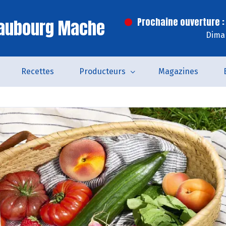
Faubourg Mache
Prochaine ouverture :
Dima
Recettes
Producteurs
Magazines