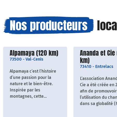
Nos producteurs
loca
Découvrir le producteur
Découvrir le p
Alpamaya (120 km)
Ananda et Cie
km)
73500
-
Val-Cenis
73410
-
Entrelacs
Alpamaya c’est l’histoire
d’une passion pour la
L’association Anan
nature et le bien-être.
Cie a été créée en 
Inspirée par les
afin de promouvoir
montagnes, cette
l’utilisation du cha
savonnerie artisanale
dans sa globalité (h
située à Val-Cenis à 1h de
graines, farines, etc
la frontière Italienne crée
tout en investissa