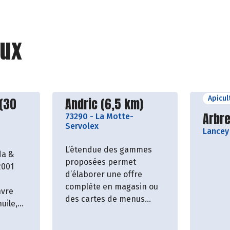
ux
Apicul
roducteur
Découvrir le producteur
 (30
Andric (6,5 km)
Décou
Arbre
73290
-
La Motte-
Servolex
Lancey
L’étendue des gammes
da &
proposées permet
2001
d’élaborer une offre
complète en magasin ou
nvre
des cartes de menus
uile,
équilibrées en jouant
...)
avec les produits
nt dans