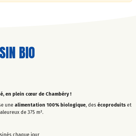
IN BIO
, en plein cœur de Chambéry !
ose une
alimentation 100% biologique
, des
écoproduits
et
leureux de 375 m².
isinés chaque jour