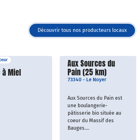
Découvrir tous nos producteurs locaux
teur
Découvrir le producteu
Aux Sources du
vrir le producteur
Pain (25 km)
 à Miel
73340
-
Le Noyer
Aux Sources du Pain est
une boulangerie-
pâtisserie bio située au
coeur du Massif des
Bauges.