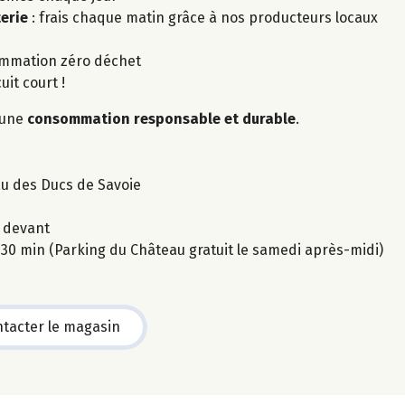
terie
: frais chaque matin grâce à nos producteurs locaux
mmation zéro déchet
uit court !
 une
consommation responsable et durable
.
au des Ducs de Savoie
e devant
30 min (Parking du Château gratuit le samedi après-midi)
tacter le magasin