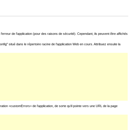
l'erreur de l'application (pour des raisons de sécurité). Cependant, ils peuvent être affichés
fig" situé dans le répertoire racine de l'application Web en cours. Attribuez ensuite la
uration <customErrors> de l'application, de sorte qu'il pointe vers une URL de la page