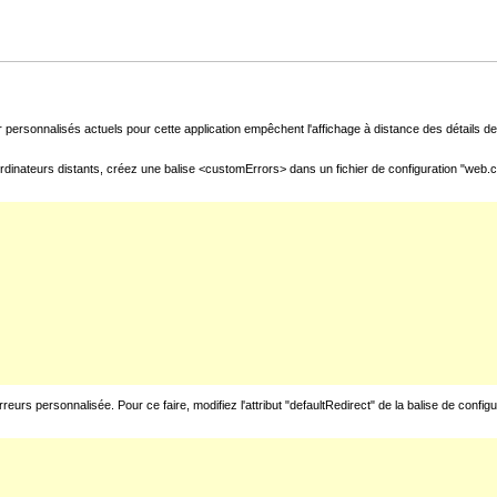
 personnalisés actuels pour cette application empêchent l'affichage à distance des détails de 
rdinateurs distants, créez une balise <customErrors> dans un fichier de configuration "web.con
urs personnalisée. Pour ce faire, modifiez l'attribut "defaultRedirect" de la balise de config