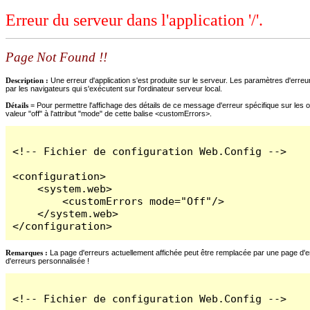
Erreur du serveur dans l'application '/'.
Page Not Found !!
Description :
Une erreur d'application s'est produite sur le serveur. Les paramètres d'erreur
par les navigateurs qui s'exécutent sur l'ordinateur serveur local.
Détails =
Pour permettre l'affichage des détails de ce message d'erreur spécifique sur les o
valeur "off" à l'attribut "mode" de cette balise <customErrors>.
<!-- Fichier de configuration Web.Config -->

<configuration>

    <system.web>

        <customErrors mode="Off"/>

    </system.web>

</configuration>
Remarques :
La page d'erreurs actuellement affichée peut être remplacée par une page d'erre
d'erreurs personnalisée !
<!-- Fichier de configuration Web.Config -->
