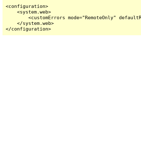
<configuration>

    <system.web>

        <customErrors mode="RemoteOnly" defaultR
    </system.web>

</configuration>