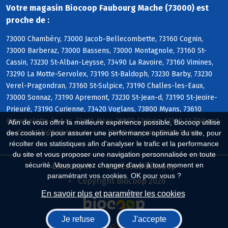
Votre magasin Biocoop Faubourg Mache (73000) est
proche de :
73000 Chambéry, 73000 Jacob-Bellecombette, 73160 Cognin,
73000 Barberaz, 73000 Bassens, 73000 Montagnole, 73160 St-
Cassin, 73230 St-Alban-Leysse, 73490 La Ravoire, 73160 Vimines,
73290 La Motte-Servolex, 73190 St-Baldoph, 73230 Barby, 73230
Verel-Pragondran, 73160 St-Sulpice, 73190 Challes-les-Eaux,
73000 Sonnaz, 73190 Apremont, 73230 St-Jean-d, 73190 St-Jeoire-
Prieuré, 73190 Curienne, 73420 Voglans, 73800 Myans, 73610
Aiguebelette-le-Lac, 73420 Méry, 73800 Chignin, 73160 St-Thibaud-
Afin de vous offrir la meilleure expérience possible, Biocoop utilise
de-Couz, 73420 Viviers-du-Lac, 73190 Puygros, 73230 Thoiry
des cookies : pour assurer une performance optimale du site, pour
récolter des statistiques afin d'analyser le trafic et la performance
du site et vous proposer une navigation personnalisée en toute
sécurité. Vous pouvez changer d'avis à tout moment en
Biocoop.fr
Le réseau Biocoop
paramétrant vos cookies. OK pour vous ?
Copyright Biocoop 2026
En savoir plus et paramétrer les cookies
Je refuse
J'accepte