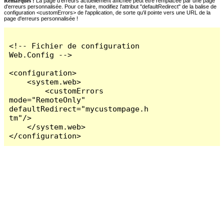
Remarques :
La page d'erreurs actuellement affichée peut être remplacée par une page
d'erreurs personnalisée. Pour ce faire, modifiez l'attribut "defaultRedirect" de la balise de
configuration <customErrors> de l'application, de sorte qu'il pointe vers une URL de la
page d'erreurs personnalisée !
<!-- Fichier de configuration 
Web.Config -->

<configuration>

    <system.web>

        <customErrors 
mode="RemoteOnly" 
defaultRedirect="mycustompage.h
tm"/>

    </system.web>

</configuration>