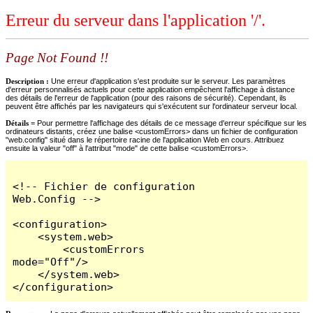
Erreur du serveur dans l'application '/'.
Page Not Found !!
Description :
Une erreur d'application s'est produite sur le serveur. Les paramètres
d'erreur personnalisés actuels pour cette application empêchent l'affichage à distance
des détails de l'erreur de l'application (pour des raisons de sécurité). Cependant, ils
peuvent être affichés par les navigateurs qui s'exécutent sur l'ordinateur serveur local.
Détails =
Pour permettre l'affichage des détails de ce message d'erreur spécifique sur les
ordinateurs distants, créez une balise <customErrors> dans un fichier de configuration
"web.config" situé dans le répertoire racine de l'application Web en cours. Attribuez
ensuite la valeur "off" à l'attribut "mode" de cette balise <customErrors>.
<!-- Fichier de configuration 
Web.Config -->

<configuration>

    <system.web>

        <customErrors 
mode="Off"/>

    </system.web>

</configuration>