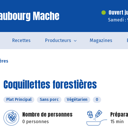
Faubourg Mache
Ouvert j
Samedi : 
Recettes
Producteurs
Magazines
ères
Coquillettes forestières
Plat Principal
Sans porc
Végétarien
0
Nombre de personnes
Prépara
0 personnes
15 min