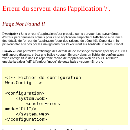
Erreur du serveur dans l'application '/'.
Page Not Found !!
Description :
Une erreur d'application s'est produite sur le serveur. Les paramètres
d'erreur personnalisés actuels pour cette application empêchent l'affichage à distance
des détails de l'erreur de l'application (pour des raisons de sécurité). Cependant, ils
peuvent être affichés par les navigateurs qui s'exécutent sur l'ordinateur serveur local.
Détails =
Pour permettre l'affichage des détails de ce message d'erreur spécifique sur les
ordinateurs distants, créez une balise <customErrors> dans un fichier de configuration
"web.config" situé dans le répertoire racine de l'application Web en cours. Attribuez
ensuite la valeur "off" à l'attribut "mode" de cette balise <customErrors>.
<!-- Fichier de configuration 
Web.Config -->

<configuration>

    <system.web>

        <customErrors 
mode="Off"/>

    </system.web>

</configuration>