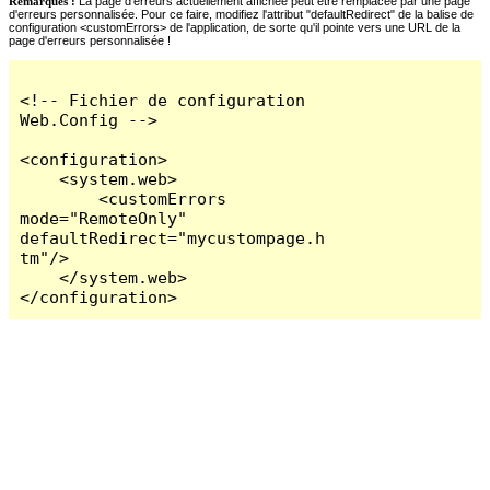
Remarques :
La page d'erreurs actuellement affichée peut être remplacée par une page
d'erreurs personnalisée. Pour ce faire, modifiez l'attribut "defaultRedirect" de la balise de
configuration <customErrors> de l'application, de sorte qu'il pointe vers une URL de la
page d'erreurs personnalisée !
<!-- Fichier de configuration 
Web.Config -->

<configuration>

    <system.web>

        <customErrors 
mode="RemoteOnly" 
defaultRedirect="mycustompage.h
tm"/>

    </system.web>

</configuration>