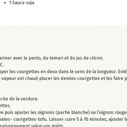
1 Sauce soja
ariner avec le pesto, du tamari et du jus de citron.
C.
uper les courgettes en deux dans le sens de la longueur. Evid
it vapeur est chaud placer les demies courgettes et les faire 
nche de la verdure.
ettes.
ve puis ajouter les oignons (partie blanche) ou l’oignon rouge
tes- courgettes-tofu. Laisser cuire 5 à 10 minutes, ajouter l
’assaisonnement selon vos goûts.