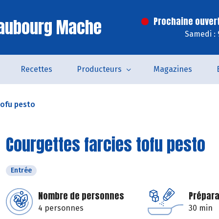
Faubourg Mache
Prochaine ouver
Samedi : 
Recettes
Producteurs
Magazines
tofu pesto
Courgettes farcies tofu pesto
Entrée
Nombre de personnes
Prépara
4 personnes
30 min