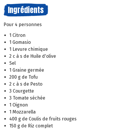
Ingrédients
Pour 4 personnes
1 Citron
1 Gomasio
1 Levure chimique
2 c à s de Huile d'olive
Sel
1 Graine germée
200 g de Tofu
2 c à s de Pesto
3 Courgette
3 Tomate séchée
1 Oignon
1 Mozzarella
400 g de Coulis de fruits rouges
150 g de Riz complet