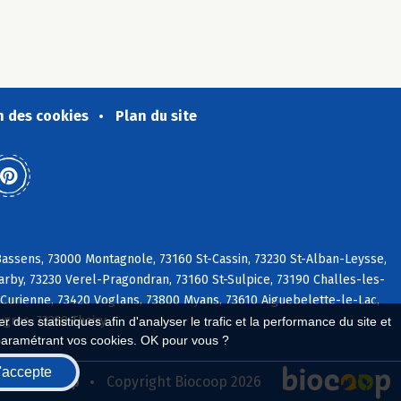
n des cookies
Plan du site
ssens, 73000 Montagnole, 73160 St-Cassin, 73230 St-Alban-Leysse,
arby, 73230 Verel-Pragondran, 73160 St-Sulpice, 73190 Challes-les-
 Curienne, 73420 Voglans, 73800 Myans, 73610 Aiguebelette-le-Lac,
ygros, 73230 Thoiry
 des statistiques afin d'analyser le trafic et la performance du site et
paramétrant vos cookies. OK pour vous ?
'accepte
seau Biocoop
Copyright Biocoop 2026