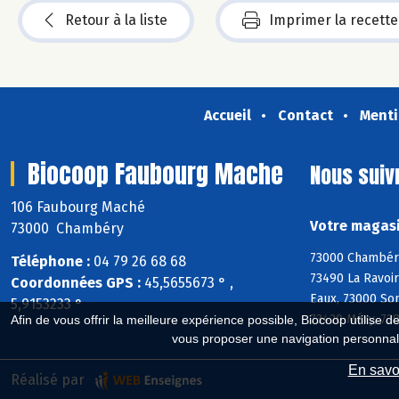
Retour à la liste
Imprimer la recette
Accueil
Contact
Menti
Biocoop Faubourg Mache
Nous suiv
106 Faubourg Maché
Votre magasi
73000 Chambéry
73000 Chambéry
Téléphone :
04 79 26 68 68
73490 La Ravoir
Coordonnées GPS :
45,5655673 ° ,
Eaux, 73000 Son
5,9153233 °
73420 Méry, 738
Afin de vous offrir la meilleure expérience possible, Biocoop utilise d
vous proposer une navigation personnal
En savoi
Réalisé par