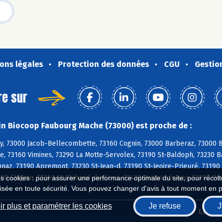
ons légales
Protection des données
CGU
Gestio
re sur
n Biocoop Faubourg Mache (73000) est proche de :
, 73000 Jacob-Bellecombette, 73160 Cognin, 73000 Barberaz, 73000 Ba
e, 73160 Vimines, 73290 La Motte-Servolex, 73190 St-Baldoph, 73230 B
naz, 73190 Apremont, 73230 St-Jean-d, 73190 St-Jeoire-Prieuré, 73190
00 Chignin, 73160 St-Thibaud-de-Couz, 73420 Viviers-du-Lac, 73190 Pu
es cookies : pour assurer une performance optimale du site, pour récolter
isée en toute sécurité. Vous pouvez changer d'avis à tout moment en 
r plus et paramétrer les cookies
Je refuse
J
Biocoop.fr
Le ré