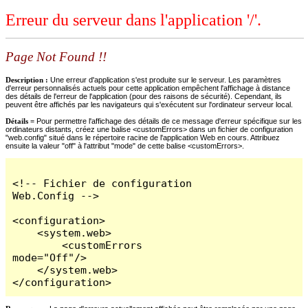
Erreur du serveur dans l'application '/'.
Page Not Found !!
Description :
Une erreur d'application s'est produite sur le serveur. Les paramètres
d'erreur personnalisés actuels pour cette application empêchent l'affichage à distance
des détails de l'erreur de l'application (pour des raisons de sécurité). Cependant, ils
peuvent être affichés par les navigateurs qui s'exécutent sur l'ordinateur serveur local.
Détails =
Pour permettre l'affichage des détails de ce message d'erreur spécifique sur les
ordinateurs distants, créez une balise <customErrors> dans un fichier de configuration
"web.config" situé dans le répertoire racine de l'application Web en cours. Attribuez
ensuite la valeur "off" à l'attribut "mode" de cette balise <customErrors>.
<!-- Fichier de configuration 
Web.Config -->

<configuration>

    <system.web>

        <customErrors 
mode="Off"/>

    </system.web>

</configuration>