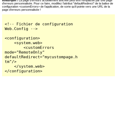
Remarques :
La page d'erreurs actuellement affichée peut être remplacée par une page
d'erreurs personnalisée. Pour ce faire, modifiez l'attribut "defaultRedirect" de la balise de
configuration <customErrors> de l'application, de sorte qu'il pointe vers une URL de la
page d'erreurs personnalisée !
<!-- Fichier de configuration 
Web.Config -->

<configuration>

    <system.web>

        <customErrors 
mode="RemoteOnly" 
defaultRedirect="mycustompage.h
tm"/>

    </system.web>

</configuration>