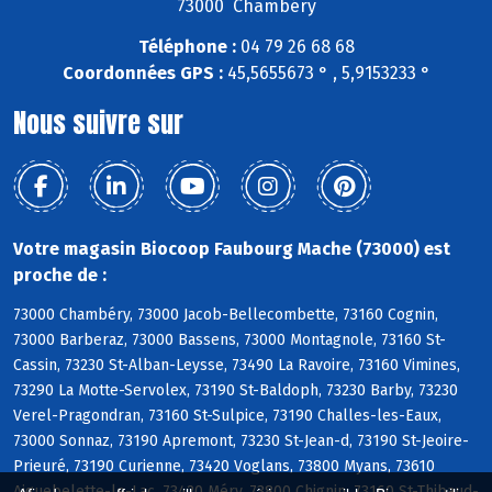
73000 Chambéry
Téléphone :
04 79 26 68 68
Coordonnées GPS :
45,5655673 ° , 5,9153233 °
Nous suivre sur
Votre magasin Biocoop Faubourg Mache (73000) est
proche de :
73000 Chambéry, 73000 Jacob-Bellecombette, 73160 Cognin,
73000 Barberaz, 73000 Bassens, 73000 Montagnole, 73160 St-
Cassin, 73230 St-Alban-Leysse, 73490 La Ravoire, 73160 Vimines,
73290 La Motte-Servolex, 73190 St-Baldoph, 73230 Barby, 73230
Verel-Pragondran, 73160 St-Sulpice, 73190 Challes-les-Eaux,
73000 Sonnaz, 73190 Apremont, 73230 St-Jean-d, 73190 St-Jeoire-
Prieuré, 73190 Curienne, 73420 Voglans, 73800 Myans, 73610
Aiguebelette-le-Lac, 73420 Méry, 73800 Chignin, 73160 St-Thibaud-