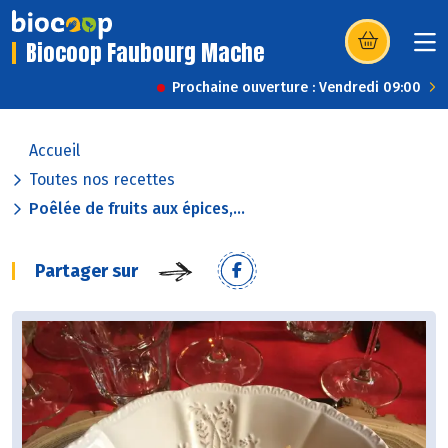
Biocoop Faubourg Mache
(s’ouvre dans u
Prochaine ouverture : Vendredi 09:00
Accueil
Toutes nos recettes
Poêlée de fruits aux épices,...
Partager sur