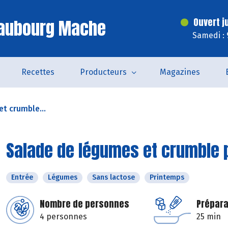
Faubourg Mache
Ouvert j
Samedi : 
Recettes
Producteurs
Magazines
t crumble...
Salade de légumes et crumble pa
Entrée
Légumes
Sans lactose
Printemps
Nombre de personnes
Prépara
4 personnes
25 min