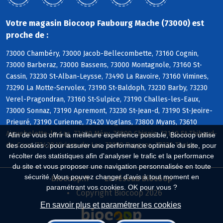
Votre magasin Biocoop Faubourg Mache (73000) est
proche de :
73000 Chambéry, 73000 Jacob-Bellecombette, 73160 Cognin,
73000 Barberaz, 73000 Bassens, 73000 Montagnole, 73160 St-
Cassin, 73230 St-Alban-Leysse, 73490 La Ravoire, 73160 Vimines,
73290 La Motte-Servolex, 73190 St-Baldoph, 73230 Barby, 73230
Verel-Pragondran, 73160 St-Sulpice, 73190 Challes-les-Eaux,
73000 Sonnaz, 73190 Apremont, 73230 St-Jean-d, 73190 St-Jeoire-
Prieuré, 73190 Curienne, 73420 Voglans, 73800 Myans, 73610
Aiguebelette-le-Lac, 73420 Méry, 73800 Chignin, 73160 St-Thibaud-
Afin de vous offrir la meilleure expérience possible, Biocoop utilise
de-Couz, 73420 Viviers-du-Lac, 73190 Puygros, 73230 Thoiry
des cookies : pour assurer une performance optimale du site, pour
récolter des statistiques afin d'analyser le trafic et la performance
du site et vous proposer une navigation personnalisée en toute
sécurité. Vous pouvez changer d'avis à tout moment en
Biocoop.fr
Le réseau Biocoop
paramétrant vos cookies. OK pour vous ?
Copyright Biocoop 2026
En savoir plus et paramétrer les cookies