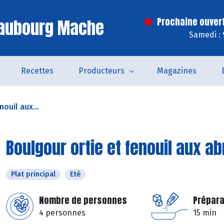
Faubourg Mache
Prochaine ouver
Samedi : 
Recettes
Producteurs
Magazines
ouil aux...
Boulgour ortie et fenouil aux a
Plat principal
Eté
Nombre de personnes
Prépara
4 personnes
15 min