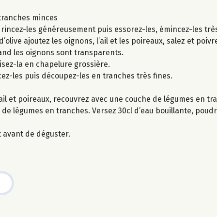
n tranches minces
ux, rincez-les généreusement puis essorez-les, émincez-les trè
olive ajoutez les oignons, l’ail et les poireaux, salez et poivre
nd les oignons sont transparents.
uisez-la en chapelure grossière.
ncez-les puis découpez-les en tranches très fines.
 ail et poireaux, recouvrez avec une couche de légumes en 
 de légumes en tranches. Versez 30cl d’eau bouillante, poudr
t avant de déguster.