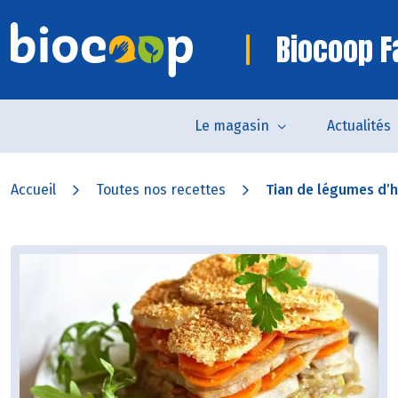
Biocoop 
Le magasin
Actualités
Accueil
Toutes nos recettes
Tian de légumes d’h