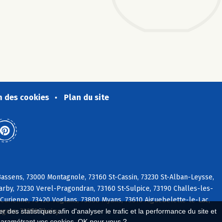
n des cookies
Plan du site
ssens, 73000 Montagnole, 73160 St-Cassin, 73230 St-Alban-Leysse,
arby, 73230 Verel-Pragondran, 73160 St-Sulpice, 73190 Challes-les-
 Curienne, 73420 Voglans, 73800 Myans, 73610 Aiguebelette-le-Lac,
ygros, 73230 Thoiry
 des statistiques afin d'analyser le trafic et la performance du site et
paramétrant vos cookies. OK pour vous ?