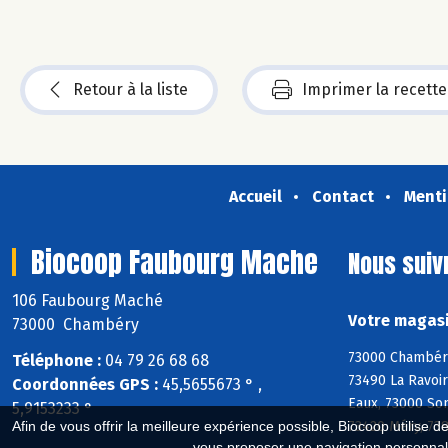
Retour à la liste
Imprimer la recette
Accueil
Contact
Menti
Biocoop Faubourg Mache
Nous suiv
106 Faubourg Maché
Votre magasi
73000 Chambéry
73000 Chambéry
Téléphone :
04 79 26 68 68
73490 La Ravoir
Coordonnées GPS :
45,5655673 ° ,
Eaux, 73000 Son
5,9153233 °
73420 Méry, 738
Afin de vous offrir la meilleure expérience possible, Biocoop utilise d
vous proposer une navigation personnal