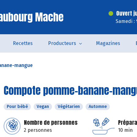
Faubourg Mache
Ouvert j
Samedi : 
Recettes
Producteurs
Magazines
anane-mangue
Compote pomme-banane-mang
Pour bébé
Vegan
Végétarien
Automne
Nombre de personnes
Prépara
2 personnes
10 min