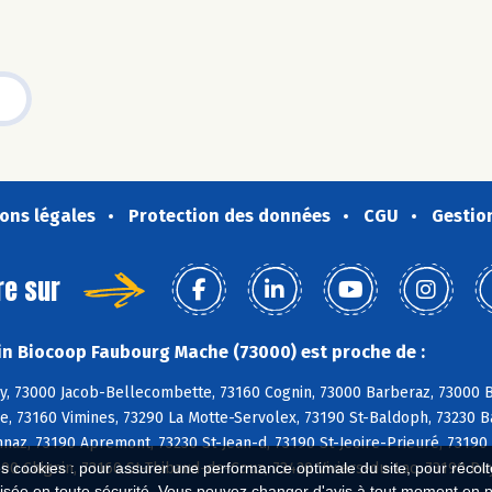
ons légales
Protection des données
CGU
Gestio
re sur
n Biocoop Faubourg Mache (73000) est proche de :
, 73000 Jacob-Bellecombette, 73160 Cognin, 73000 Barberaz, 73000 Ba
e, 73160 Vimines, 73290 La Motte-Servolex, 73190 St-Baldoph, 73230 B
naz, 73190 Apremont, 73230 St-Jean-d, 73190 St-Jeoire-Prieuré, 73190
00 Chignin, 73160 St-Thibaud-de-Couz, 73420 Viviers-du-Lac, 73190 Pu
es cookies : pour assurer une performance optimale du site, pour récolter
isée en toute sécurité. Vous pouvez changer d'avis à tout moment en 