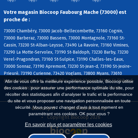
Votre magasin Biocoop Faubourg Mache (73000) est
proche de :
73000 Chambéry, 73000 Jacob-Bellecombette, 73160 Cognin,
73000 Barberaz, 73000 Bassens, 73000 Montagnole, 73160 St-
Cassin, 73230 St-Alban-Leysse, 73490 La Ravoire, 73160 Vimines,
73290 La Motte-Servolex, 73190 St-Baldoph, 73230 Barby, 73230
Verel-Pragondran, 73160 St-Sulpice, 73190 Challes-les-Eaux,
73000 Sonnaz, 73190 Apremont, 73230 St-Jean-d, 73190 St-Jeoire-
Prieuré, 73190 Curienne, 73420 Voglans, 73800 Myans, 73610
Aiguebelette-le-Lac, 73420 Méry, 73800 Chignin, 73160 St-Thibaud-
Afin de vous offrir la meilleure expérience possible, Biocoop utilise
de-Couz, 73420 Viviers-du-Lac, 73190 Puygros, 73230 Thoiry
des cookies : pour assurer une performance optimale du site, pour
récolter des statistiques afin d'analyser le trafic et la performance
du site et vous proposer une navigation personnalisée en toute
sécurité. Vous pouvez changer d'avis à tout moment en
Biocoop.fr
Le réseau Biocoop
paramétrant vos cookies. OK pour vous ?
Copyright Biocoop 2026
En savoir plus et paramétrer les cookies