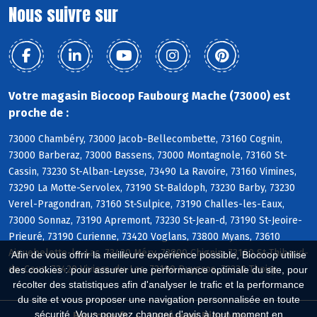
Nous suivre sur
Votre magasin Biocoop Faubourg Mache (73000) est
proche de :
73000 Chambéry, 73000 Jacob-Bellecombette, 73160 Cognin,
73000 Barberaz, 73000 Bassens, 73000 Montagnole, 73160 St-
Cassin, 73230 St-Alban-Leysse, 73490 La Ravoire, 73160 Vimines,
73290 La Motte-Servolex, 73190 St-Baldoph, 73230 Barby, 73230
Verel-Pragondran, 73160 St-Sulpice, 73190 Challes-les-Eaux,
73000 Sonnaz, 73190 Apremont, 73230 St-Jean-d, 73190 St-Jeoire-
Prieuré, 73190 Curienne, 73420 Voglans, 73800 Myans, 73610
Aiguebelette-le-Lac, 73420 Méry, 73800 Chignin, 73160 St-Thibaud-
Afin de vous offrir la meilleure expérience possible, Biocoop utilise
de-Couz, 73420 Viviers-du-Lac, 73190 Puygros, 73230 Thoiry
des cookies : pour assurer une performance optimale du site, pour
récolter des statistiques afin d'analyser le trafic et la performance
du site et vous proposer une navigation personnalisée en toute
sécurité. Vous pouvez changer d'avis à tout moment en
Biocoop.fr
Le réseau Biocoop