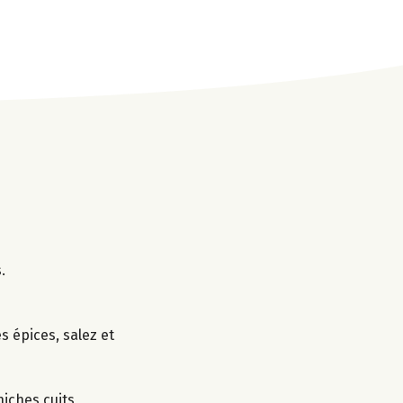
.
es épices, salez et
hiches cuits