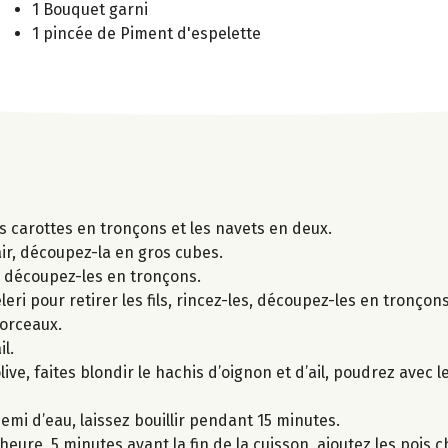
1 Bouquet garni
1 pincée de Piment d'espelette
es carottes en tronçons et les navets en deux.
hair, découpez-la en gros cubes.
s, découpez-les en tronçons.
ri pour retirer les fils, rincez-les, découpez-les en tronçons
morceaux.
l.
ive, faites blondir le hachis d’oignon et d’ail, poudrez avec l
demi d’eau, laissez bouillir pendant 15 minutes.
ure, 5 minutes avant la fin de la cuisson, ajoutez les pois c