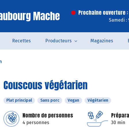
Faubourg Mache
Prochaine ouverture :
Samedi : 
Recettes
Producteurs
Magazines
n
Couscous végétarien
Plat principal
Sans porc
Vegan
Végétarien
Nombre de personnes
Prépara
4 personnes
30 min