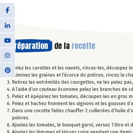
Préparation
de la
recette
Pelez les carottes et les navets, rincez-les, découpez l
Eliminez les graines et l’écorce du potiron, rincez la c
Retirez les extrémités des courgettes, ne les pelez pa
A l’aide d’un couteau économe pelez les branches de cèle
Pelez et épépinez les tomates, découpez-les en gros 
Pelez et hachez finement les oignons et les gousses d’ai
Dans une cocotte faites chauffer 2 cuillerées d’huile d’ol
poivrez.
Ajoutez les tomates, le bouquet garni, versez 1 litre et 
Ajoutez les légumes et laissez cuire pendant une demi-he