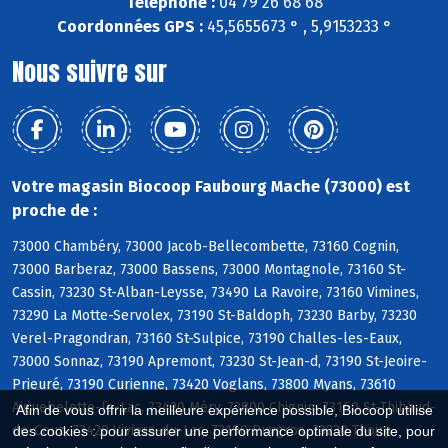
Téléphone :
04 79 26 68 68
Coordonnées GPS :
45,5655673 ° , 5,9153233 °
Nous suivre sur
Votre magasin Biocoop Faubourg Mache (73000) est
proche de :
73000 Chambéry, 73000 Jacob-Bellecombette, 73160 Cognin,
73000 Barberaz, 73000 Bassens, 73000 Montagnole, 73160 St-
Cassin, 73230 St-Alban-Leysse, 73490 La Ravoire, 73160 Vimines,
73290 La Motte-Servolex, 73190 St-Baldoph, 73230 Barby, 73230
Verel-Pragondran, 73160 St-Sulpice, 73190 Challes-les-Eaux,
73000 Sonnaz, 73190 Apremont, 73230 St-Jean-d, 73190 St-Jeoire-
Prieuré, 73190 Curienne, 73420 Voglans, 73800 Myans, 73610
Aiguebelette-le-Lac, 73420 Méry, 73800 Chignin, 73160 St-Thibaud-
Afin de vous offrir la meilleure expérience possible, Biocoop utilise
de-Couz, 73420 Viviers-du-Lac, 73190 Puygros, 73230 Thoiry
des cookies : pour assurer une performance optimale du site, pour