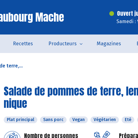
Faubourg Mache
Ouvert j
Samedi : 
Recettes
Producteurs
Magazines
 terre,...
Salade de pommes de terre, lent
nique
Plat principal
Sans porc
Vegan
Végétarien
Eté
Nombre de personnes
Prépara