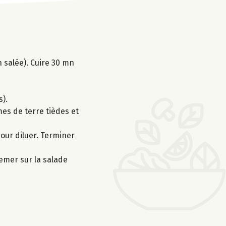
n salée). Cuire 30 mn
s).
mmes de terre tièdes et
pour diluer. Terminer
semer sur la salade