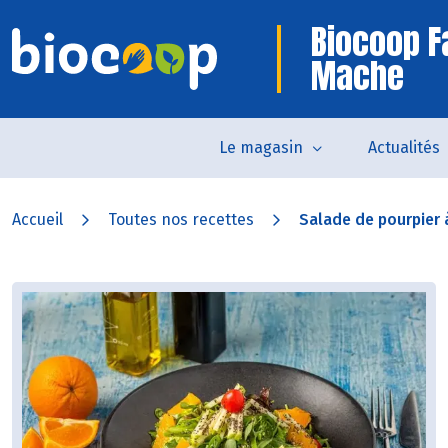
Biocoop 
Mache
Le magasin
Actualités
Accueil
Toutes nos recettes
Salade de pourpier à