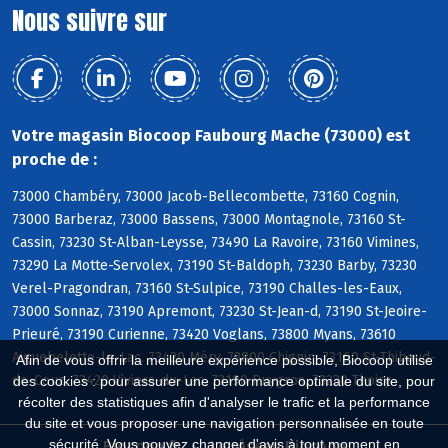
Nous suivre sur
Votre magasin Biocoop Faubourg Mache (73000) est
proche de :
73000 Chambéry, 73000 Jacob-Bellecombette, 73160 Cognin,
73000 Barberaz, 73000 Bassens, 73000 Montagnole, 73160 St-
Cassin, 73230 St-Alban-Leysse, 73490 La Ravoire, 73160 Vimines,
73290 La Motte-Servolex, 73190 St-Baldoph, 73230 Barby, 73230
Verel-Pragondran, 73160 St-Sulpice, 73190 Challes-les-Eaux,
73000 Sonnaz, 73190 Apremont, 73230 St-Jean-d, 73190 St-Jeoire-
Prieuré, 73190 Curienne, 73420 Voglans, 73800 Myans, 73610
Aiguebelette-le-Lac, 73420 Méry, 73800 Chignin, 73160 St-Thibaud-
Afin de vous offrir la meilleure expérience possible, Biocoop utilise
de-Couz, 73420 Viviers-du-Lac, 73190 Puygros, 73230 Thoiry
des cookies : pour assurer une performance optimale du site, pour
récolter des statistiques afin d'analyser le trafic et la performance
du site et vous proposer une navigation personnalisée en toute
sécurité. Vous pouvez changer d'avis à tout moment en
Biocoop.fr
Le réseau Biocoop