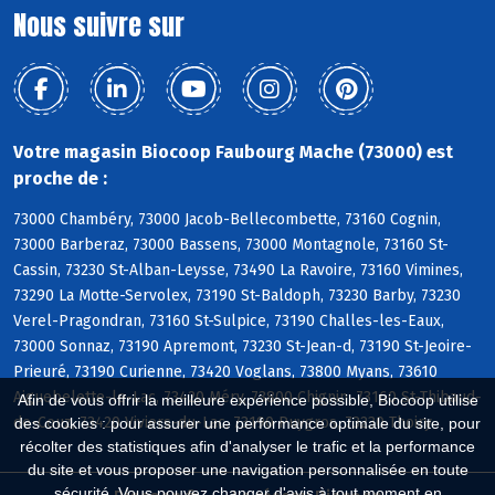
Nous suivre sur
Votre magasin Biocoop Faubourg Mache (73000) est
proche de :
73000 Chambéry, 73000 Jacob-Bellecombette, 73160 Cognin,
73000 Barberaz, 73000 Bassens, 73000 Montagnole, 73160 St-
Cassin, 73230 St-Alban-Leysse, 73490 La Ravoire, 73160 Vimines,
73290 La Motte-Servolex, 73190 St-Baldoph, 73230 Barby, 73230
Verel-Pragondran, 73160 St-Sulpice, 73190 Challes-les-Eaux,
73000 Sonnaz, 73190 Apremont, 73230 St-Jean-d, 73190 St-Jeoire-
Prieuré, 73190 Curienne, 73420 Voglans, 73800 Myans, 73610
Aiguebelette-le-Lac, 73420 Méry, 73800 Chignin, 73160 St-Thibaud-
Afin de vous offrir la meilleure expérience possible, Biocoop utilise
de-Couz, 73420 Viviers-du-Lac, 73190 Puygros, 73230 Thoiry
des cookies : pour assurer une performance optimale du site, pour
récolter des statistiques afin d'analyser le trafic et la performance
du site et vous proposer une navigation personnalisée en toute
sécurité. Vous pouvez changer d'avis à tout moment en