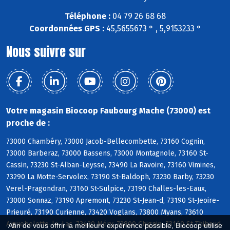
Téléphone :
04 79 26 68 68
Coordonnées GPS :
45,5655673 ° , 5,9153233 °
Nous suivre sur
Votre magasin Biocoop Faubourg Mache (73000) est
proche de :
73000 Chambéry, 73000 Jacob-Bellecombette, 73160 Cognin,
73000 Barberaz, 73000 Bassens, 73000 Montagnole, 73160 St-
Cassin, 73230 St-Alban-Leysse, 73490 La Ravoire, 73160 Vimines,
73290 La Motte-Servolex, 73190 St-Baldoph, 73230 Barby, 73230
Verel-Pragondran, 73160 St-Sulpice, 73190 Challes-les-Eaux,
73000 Sonnaz, 73190 Apremont, 73230 St-Jean-d, 73190 St-Jeoire-
Prieuré, 73190 Curienne, 73420 Voglans, 73800 Myans, 73610
Aiguebelette-le-Lac, 73420 Méry, 73800 Chignin, 73160 St-Thibaud-
Afin de vous offrir la meilleure expérience possible, Biocoop utilise