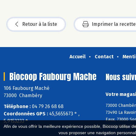
Retour à la liste
Imprimer la recette
Accueil
Contact
Menti
Biocoop Faubourg Mache
Nous suiv
106 Faubourg Maché
Votre magasi
73000 Chambéry
73000 Chambéry
Téléphone :
04 79 26 68 68
73490 La Ravoir
Coordonnées GPS :
45,5655673 ° ,
Eaux, 73000 Son
5,9153233 °
73420 Méry, 738
Afin de vous offrir la meilleure expérience possible, Biocoop utilise d
vous proposer une navigation personnal