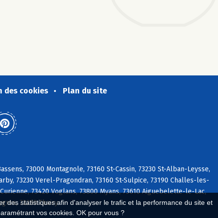
n des cookies
Plan du site
ssens, 73000 Montagnole, 73160 St-Cassin, 73230 St-Alban-Leysse,
arby, 73230 Verel-Pragondran, 73160 St-Sulpice, 73190 Challes-les-
 Curienne, 73420 Voglans, 73800 Myans, 73610 Aiguebelette-le-Lac,
ygros, 73230 Thoiry
 des statistiques afin d'analyser le trafic et la performance du site et
paramétrant vos cookies. OK pour vous ?