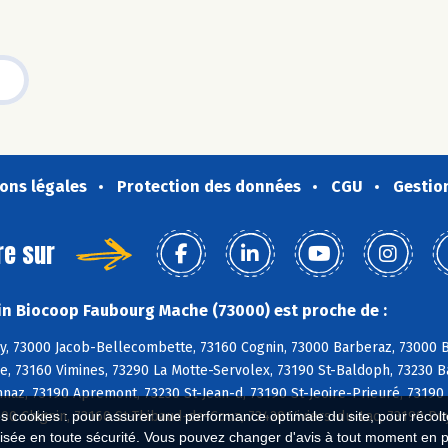
ons légales
Protection des données
CGU
Gestio
re sur
n Biocoop Faubourg Mache (73000) est proche de :
, 73000 Jacob-Bellecombette, 73160 Cognin, 73000 Barberaz, 73000 Ba
e, 73160 Vimines, 73290 La Motte-Servolex, 73190 St-Baldoph, 73230 B
naz, 73190 Apremont, 73230 St-Jean-d, 73190 St-Jeoire-Prieuré, 73190
00 Chignin, 73160 St-Thibaud-de-Couz, 73420 Viviers-du-Lac, 73190 Pu
es cookies : pour assurer une performance optimale du site, pour récolter
isée en toute sécurité. Vous pouvez changer d'avis à tout moment en 