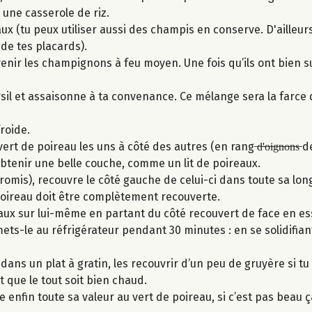
 une casserole de riz.
 (tu peux utiliser aussi des champis en conserve. D'ailleurs, 
de tes placards).
nir les champignons à feu moyen. Une fois qu’ils ont bien su
sil et assaisonne à ta convenance. Ce mélange sera la farce 
froide.
 de poireau les uns à côté des autres (en rang ̶d̶'̶o̶i̶g̶n̶o̶n̶s̶ 
btenir une belle couche, comme un lit de poireaux.
 promis), recouvre le côté gauche de celui-ci dans toute sa lon
poireau doit être complètement recouverte.
eaux sur lui-même en partant du côté recouvert de face en e
ets-le au réfrigérateur pendant 30 minutes : en se solidifiant,
dans un plat à gratin, les recouvrir d’un peu de gruyère si tu 
 que le tout soit bien chaud.
ne enfin toute sa valeur au vert de poireau, si c’est pas beau ç