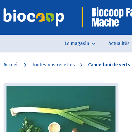
Biocoop 
Mache
Le magasin
Actualités
Accueil
Toutes nos recettes
Cannelloni de verts