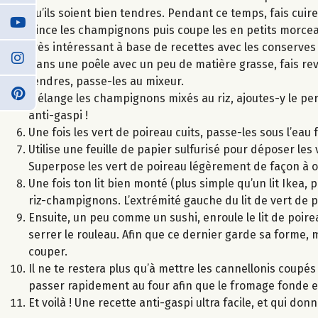
qu’ils soient bien tendres. Pendant ce temps, fais cuire
Rince les champignons puis coupe les en petits morceaux
très intéressant à base de recettes avec les conserves 
Dans une poêle avec un peu de matière grasse, fais reve
tendres, passe-les au mixeur.
Mélange les champignons mixés au riz, ajoutes-y le per
anti-gaspi !
Une fois les vert de poireau cuits, passe-les sous l’eau 
Utilise une feuille de papier sulfurisé pour déposer les vert
Superpose les vert de poireau légèrement de façon à o
Une fois ton lit bien monté (plus simple qu’un lit Ikea,
riz-champignons. L’extrémité gauche du lit de vert de 
Ensuite, un peu comme un sushi, enroule le lit de poir
serrer le rouleau. Afin que ce dernier garde sa forme, m
couper.
Il ne te restera plus qu’à mettre les cannellonis coupés 
passer rapidement au four afin que le fromage fonde et
Et voilà ! Une recette anti-gaspi ultra facile, et qui don