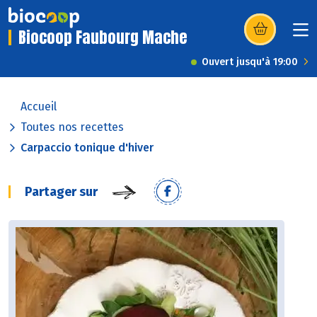
Biocoop Faubourg Mache
(s’ouvre dans u
Ouvert jusqu'à 19:00
Accueil
Toutes nos recettes
Carpaccio tonique d'hiver
Partager sur