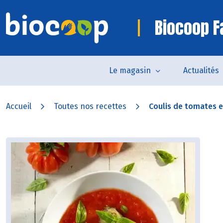
Biocoop 
Le magasin
Actualités
Accueil
Toutes nos recettes
Coulis de tomates et