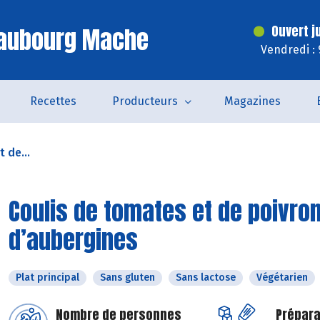
Faubourg Mache
Ouvert j
Vendredi :
Recettes
Producteurs
Magazines
 de...
Coulis de tomates et de poivro
d’aubergines
Plat principal
Sans gluten
Sans lactose
Végétarien
Nombre de personnes
Prépara